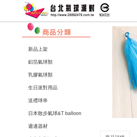
新品上架
鋁箔氣球類
乳膠氣球類
生日派對用品
送禮球串
日本散步氣球&T balloon
週邊器材