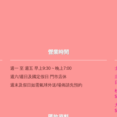
營業時間
週一 至 週五 早上9:30 ~ 晚上7:00
週六/週日及國定假日 門市店休
週末及假日如需氣球外送/場佈請先預約
匯款資料