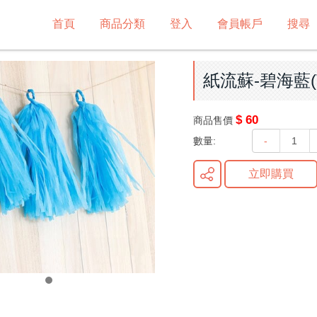
首頁
商品分類
登入
會員帳戶
搜尋
紙流蘇-碧海藍(T
$ 60
商品售價
數量:
-
立即購買