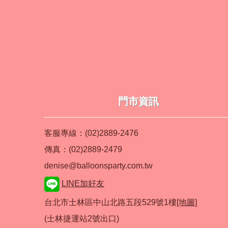
門市資訊
客服專線：(02)2889-2476
傳真：(02)2889-2479
denise@balloonsparty.com.tw
LINE加好友
台北市士林區中山北路五段529號1樓
[地圖]
(士林捷運站2號出口)