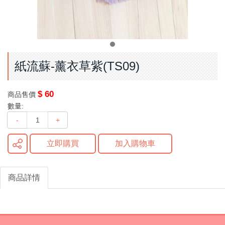
紙流蘇-薰衣草紫(TS09)
$ 60
商品售價
數量:
-
+
立即購買
加入購物車
商品詳情