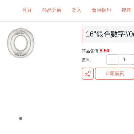
首頁
商品分類
登入
會員帳戶
搜尋
16"銀色數字#0(
$ 50
商品售價
數量:
-
立即購買