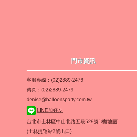
門市資訊
客服專線：(02)2889-2476
傳真：(02)2889-2479
denise@balloonsparty.com.tw
LINE加好友
台北市士林區中山北路五段529號1樓
[地圖]
(士林捷運站2號出口)