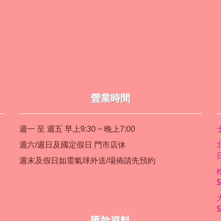
營業時間
週一 至 週五 早上9:30 ~ 晚上7:00
週六/週日及國定假日 門市店休
週末及假日如需氣球外送/場佈請先預約
匯款資料