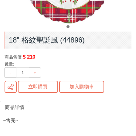
18" 格紋聖誕風 (44896)
$ 210
商品售價
數量:
-
+
立即購買
加入購物車
商品詳情
~售完~