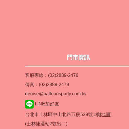
門市資訊
客服專線：(02)2889-2476
傳真：(02)2889-2479
denise@balloonsparty.com.tw
LINE加好友
台北市士林區中山北路五段529號1樓
[地圖]
(士林捷運站2號出口)