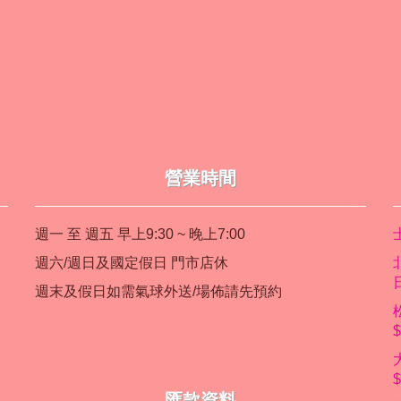
營業時間
週一 至 週五 早上9:30 ~ 晚上7:00
週六/週日及國定假日 門市店休
週末及假日如需氣球外送/場佈請先預約
匯款資料