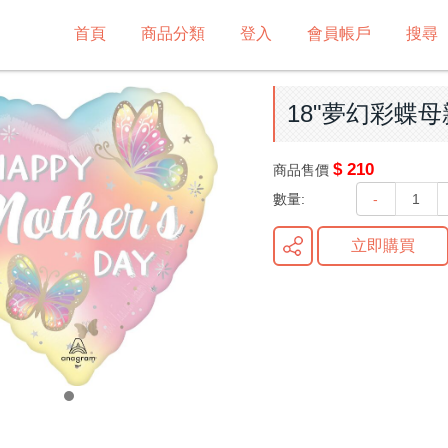
首頁
商品分類
登入
會員帳戶
搜尋
18"夢幻彩蝶母親
$ 210
商品售價
數量:
-
立即購買