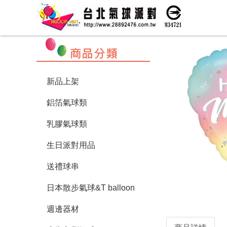
新品上架
鋁箔氣球類
乳膠氣球類
生日派對用品
送禮球串
日本散步氣球&T balloon
週邊器材